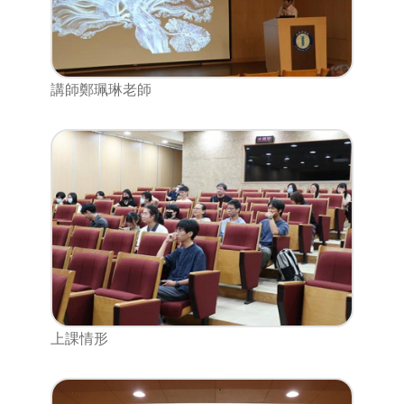
講師鄭珮琳老師
上課情形